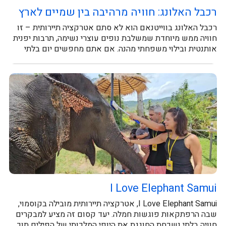
רכבל האלונג: חוויה מרהיבה בין שמיים לארץ
רכבל האלונג בווייטנאם הוא לא סתם אטרקציה תיירותית – זו
חוויה ממש מיוחדת שמשלבת נופים עוצרי נשימה, תרבות יפנית
אותנטית ובילוי משפחתי מהנה. אם אתם מחפשים יום בלתי
נשכח, זה...
I Love Elephant Samui
I Love Elephant Samui, אטרקציה תיירותית מובילה בקוסמוי,
שבה הרפתקאות פוגשות חמלה. יעד קסום זה מציע למבקרים
חוויה בלתי נשכחת החוגגת את היופי המלכותי של הפילים תוך