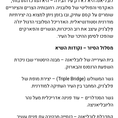
לובליאנה היא לא רק עיר הבירה – היא המרכז התרבותי,
האקדמי והפוליטי של סלובניה. רחובותיה הצרים והציוריים
שומרים על קסם עתיק, ובו בזמן ניתן למצוא בה יצירתיות
מודרנית וסטודנטיאלית. האדריכל הסלובני הדגול יוז’ה
פְּלֶצ’ניק עיצב את רוב הכיכרות, הגשרים והפארקים
שהפכו לסימן ההיכר של העיר.
מסלול הסיור – נקודות השיא
בית העירייה של לובליאנה – מבנה היסטורי שבו ניכרת
השפעת הרנסנס והבארוק.
גשר המשולש (Triple Bridge) – יצירת מופת של
פלצ’ניק, המחבר בין העיר העתיקה למודרנית.
גשר הסנדלרים – עוד פנינה אדריכלית מעל נהר
הליובליאניצה.
קתדרלת לובליאנה – כנסייה מרהיבה עם פנים עשיר