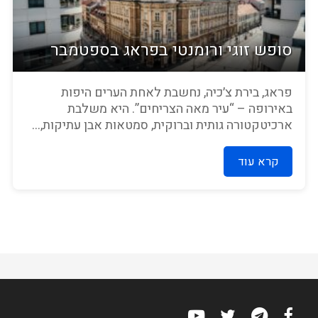
סופש זוגי ורומנטי בפראג בספטמבר
פראג, בירת צ׳כיה, נחשבת לאחת הערים היפות
באירופה – “עיר מאה הצריחים”. היא משלבת
ארכיטקטורה גותית וברוקית, סמטאות אבן עתיקות,...
קרא עוד