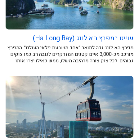
שייט במפרץ הא לונג (Ha Long Bay)
מפרץ הא לונג זכה לתואר "אחד משבעת פלאי העולם". המפרץ
מורכב מכ-3,000 איים קטנים המזדקרים לגובה רב כמו צוקים
גבוהים. לכל צוק צורה מרהיבה משלו, ממש כאילו יצרו אותו
במטה...