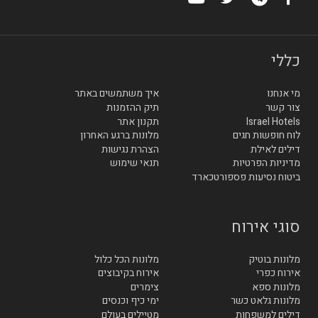
כללי
מי אנחנו
איך משתמשים באתר
צור קשר
תיק ההזמנות
Israel Hotels
תקנון אתר
לוח חופשות חגים
מלונות ברגע האחרון
דילים לאילת
הצהרת נגישות
מדיניות הפרטיות
תנאי שימוש
ביטוח נסיעות פספורטכארד
סוגי אירוח
מלונות בוטיק
מלונות הכל כלול
אירוח כפרי
אירוח בקיבוצים
מלונות ספא
צימרים
מלונות גלאט כשר
ימי כיף וכנסים
דילים למשפחות
מטיילים בעולם