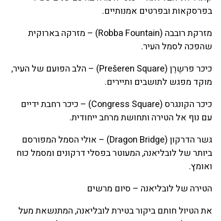
בפרסקאות ובפרטים אמנותיים.
מזרקת רובבה (Robba Fountain) – מזרקה בארוקית
שהפכה לסמל העיר.
כיכר פרשֶרֶן (Prešeren Square) – הלב הפועם של העיר,
מוקד מפגש לתושבים ותיירים.
כיכר הקונגרס (Congress Square) – כיכר רחבת ידיים
עם נוף אל הטירה ותחושת מרחב ייחודית.
גשר הדרקון (Dragon Bridge) – אולי הסמל המפורסם
ביותר של לובליאנה, המעוטר בפסלי דרקונים ומסמל כוח
ואומץ.
הטירה של לובליאנה – סיום מרשים
את הטיול חותם ביקור בטירת לובליאנה, המתנשאת מעל