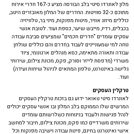
מלון לאונרדו סיטי בלב הבורסה מציע כ-167 חדרי אירוח
מתוכם כ-32 סוויטות. החדרים של המלון מאובזרים היטב,
כוללים מיזוג אוויר, מיטות מפנקות, מיני בר, טלוויזיה
בכבלים, רדיו, מייבש שיער, כספת ועוד. לטובת אנשי
עסקים עומדים "חדרים חכמים" שמציעים סביבת עבודה
נוחה למי שמעוניינים לעבוד בחדרם והם כוללים שולחן
עבודה ותאורה מתאימה, כסא מנהלים ארגונומי, ציוד
משרדי (מדפסת לייזר וסורק, פקס, מכונת צילום, שירותי
גלישה באינטרנט, טלפון המתאים לניהול שיחות ועידה)
ועוד.
טרקלין העסקים
לאונרדו סיטי טאואר ידוע גם בזכות טרקלין העסקים
המרשים שלו הממוקם בלב המלון ובו אנשי עסקים יכולים
לנהל פגישות ולעבוד בנינוחות כשלרשותם עומדים
שירותים משרדיים כמו פקס, מכונת צילום, חיבור למחשב
אישי ואינטרנט בחינם, פינות עבודה וישיבה מפנקות וכל