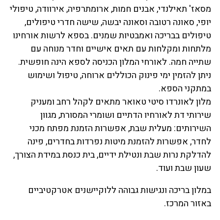
מסאז' תאילנדי, אבנים חמות, ארומתרפיה, אירוודה, טיפולי
יופי, סאונה רטובה וסאונה יבשה, שישה חדרי טיפולים,
טיפולים בבריכה ואמבטיות שמנים. בספא לרשות אורחינו
מלתחות ומקלחות עם תאים אישיים וחדר מנוחה עם
שתייה חמה. לאורחי המלון הכניסה לספא הינה חופשית.
ניתן להזמין ימי פינוק הכוללים ארוחה, טיפול ושימוש
במתקני הספא.
מלון לאונרדו סיטי טאואר מתאים לקהל רחב ומעניק
שירותי דת לאורחיו הדתיים ושומרי המסורת, מגוון
השירותים: מעלית שבת, אפשרות הזמנת מפתח מכני
לחדר, אפשרות להזמנת מיטות נפרדות בחדרים, פינה
להדלקת נרות שבת ונטילת ידיים, בית כנסת במידת הצורך,
שעון שבת ועוד.
במלון בריכה ונגישות גבוהה ללוקיישנים אטרקטיביים
באזור המרכז.