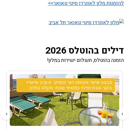
להזמנות מלון לאונרדו סיטי טאואר>>
דילים בהוטלס 2026
הזמנה בהוטלס, תשלום ישירות במלון!
מבצע שישי אוגוסט חצי פנסיון- א.ערב שישי+
בוקר שבת ופינוי במוצאי שבת- מקלט במלון
›
‹