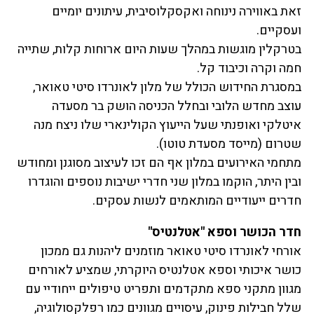
זאת באווירה נינוחה ואקסקלוסיבית, עיתונים יומיים
ועסקיים.
בטרקלין מוגשות במהלך שעות היום ארוחות קלות, שתייה
חמה וקרה וכיבוד קל.
במסגרת החידוש הכולל של מלון לאונרדו סיטי טאואר,
עוצב מחדש הלובי ובחלל הכניסה הושק בר מסעדה
איטלקי ואופנתי שעל הייעוץ הקולינארי שלו ניצח מנה
שטרום (מייסד מסעדת טוטו).
מתחמי האירועים במלון אף הם זכו לעיצוב מסוגנן ומחודש
ובין היתר, הוקמו במלון שני חדרי ישיבות נוספים והוגדרו
חדרים ייעודיים המותאמים לנשות עסקים.
חדר הכושר וספא "אטלנטיס"
אורחי לאונרדו סיטי טאואר מוזמנים ליהנות גם ממכון
כושר איכותי וספא אטלנטיס היוקרתי, שמציע לאורחים
מגוון מתקני ספא מתקדמים ותפריט טיפולים ייחודיי עם
שלל חבילות פינוק, עיסויים מגוונים כמו רפלקסולוגיה,