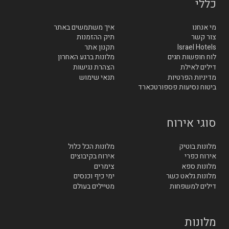
כללי
מי אנחנו
איך משתמשים באתר
צור קשר
תיק ההזמנות
Israel Hotels
תקנון אתר
לוח חופשות חגים
מלונות ברגע האחרון
דילים לאילת
הצהרת נגישות
מדיניות הפרטיות
תנאי שימוש
ביטוח נסיעות פספורטכארד
סוגי אירוח
מלונות בוטיק
מלונות הכל כלול
אירוח כפרי
אירוח בקיבוצים
מלונות ספא
צימרים
מלונות גלאט כשר
ימי כיף וכנסים
דילים למשפחות
מטיילים בעולם
מלונות