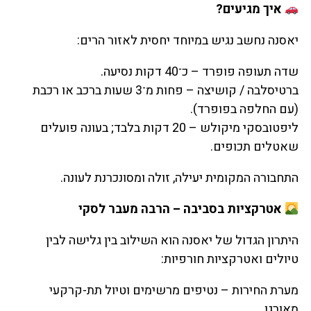
איך מגיעים?
יאסנה נחשב נגיש במיוחד יחסית לאזור הרים:
שדה תעופה פופרד – כ־40 דקות נסיעה.
ברטיסלבה / קושיצה – פחות מ־3 שעות ברכב או רכבת
(עם החלפה בפופרד).
ליפטובסקי מיקולש – 20 דקות בלבד; בעונה פועלים
שאטלים תכופים.
התחבורה המקומית יעילה, זולה ומסונכרנת לעונה.
אטרקציות בסביבה – הרבה מעבר לסקי
היתרון הגדול של יאסנה הוא השילוב בין גלישה לבין
טיולים ואטרקציות חורפיות:
מערת החירות – נטיפים מרשימים וטיול תת-קרקעי
מאורגן.