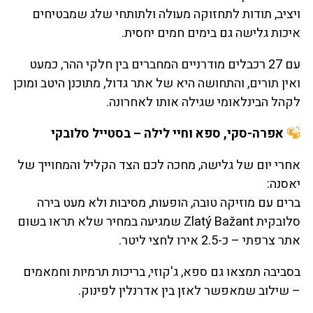
ויציב, תודות לתחזוקה מעולה ולתותחי שלג שמבטיחים
איכות גלישה גם בימים חמים יחסית.
עם 27 רכבלים מודרניים המחברים בין חלקי ההר, כמעט
ואין תורים, והתחושה היא של אתר גדול, מתוכנן היטב ומוכן
לקהל הבינלאומי שגילה אותו לאחרונה.
אפרה-סקי, ספא וחיי לילה – בסטייל סלובקי
אחרי יום של גלישה, מחכה לכם הצד הקליל והמחוייך של
יאסנה:
ברים עם מוזיקה טובה, הופעות, מסיבות ולא מעט בירה
סלובקית Zlatý Bažant שמגיעה במחיר שלא תראו בשום
אתר צרפתי – כ-2.5 אירו לחצי ליטר.
בסביבה תמצאו גם ספא, ג'קוזי, בריכות תרמיות וחמאמים
– שילוב שמאפשר לאזן בין אדרנלין לפינוק.