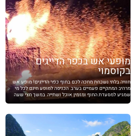
מופעי אש בכפר הדייגים
בקוסמוי
חוויה בלתי נשכחת מחכה לכם בחוף כפר הדייגים! מופע אש
מרהיב המתקיים פעמיים בערב. הכניסה למופע חינם לכל מי
שמגיע למסעדת החוף ומזמין אוכל ושתייה. במשך חצי שעה
תיהנו ממופע...