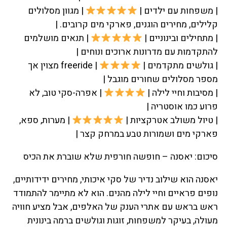
| משפחות עם ילדים |
| מגוון מסלולים
קלילים, מחירים הוגנים, פארקי מים קרובים. |
| מתחילים ובינוניים |
| תנאים מושלמים
להתקדמות עם מדרונות ארוכים ונוחים |
| גולשים מתקדמים |
| freeride מצוין אך
מספר מסלולים שחורים מוגבל |
| מסיבות וחיי לילה |
| אפרה-סקי טוב, לא
פרוע כמו אוסטריה |
| טיול משולב אטרקציות |
| מערות, ספא,
פארקי מים ושמורות טבע במרחק קצר |
סיכום: יאסנה – חופשה חורפית שלא שוברת את הכיס
יאסנה הוא שילוב נדיר של סקי איכותי, מחירים ידידותיים,
נופים פראיים וחיי לילה מהנים. הוא לא מתיימר להתמודד
ראש בראש עם אתרי הענק של האלפים, אבל מציע חוויה
מעולה, בעיקר למשפחות, זוגות וגולשים ברמה בינונית