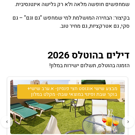
שמחפשים חופשה מלאה ולא רק גלישה אינטנסיבית.
בקיצור: הבחירה המושלמת למי שמחפש "גם וגם" – גם
סקי, גם אטרקציות, גם מחיר טוב.
דילים בהוטלס 2026
הזמנה בהוטלס, תשלום ישירות במלון!
מבצע שישי אוגוסט חצי פנסיון- א.ערב שישי+
בוקר שבת ופינוי במוצאי שבת- מקלט במלון
›
‹