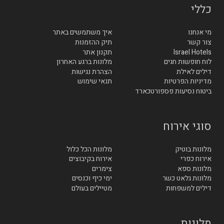
כללי
מי אנחנו
איך משתמשים באתר
צור קשר
תיק ההזמנות
Israel Hotels
תקנון אתר
לוח חופשות חגים
מלונות ברגע האחרון
דילים לאילת
הצהרת נגישות
מדיניות הפרטיות
תנאי שימוש
ביטוח נסיעות פספורטכארד
סוגי אירוח
מלונות בוטיק
מלונות הכל כלול
אירוח כפרי
אירוח בקיבוצים
מלונות ספא
צימרים
מלונות גלאט כשר
ימי כיף וכנסים
דילים למשפחות
מטיילים בעולם
מלונות