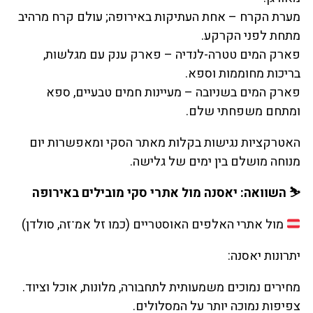
מערת הקרח – אחת העתיקות באירופה; עולם קרח מרהיב
מתחת לפני הקרקע.
פארק המים טטרה-לנדיה – פארק ענק עם מגלשות,
בריכות מחוממות וספא.
פארק המים בשניובה – מעיינות חמים טבעיים, ספא
ומתחם משפחתי שלם.
האטרקציות נגישות בקלות מאתר הסקי ומאפשרות יום
מנוחה מושלם בין ימים של גלישה.
⛷️ השוואה: יאסנה מול אתרי סקי מובילים באירופה
מול אתרי האלפים האוסטריים (כמו זל אמ־זה, סולדן)
יתרונות יאסנה:
מחירים נמוכים משמעותית לתחבורה, מלונות, אוכל וציוד.
צפיפות נמוכה יותר על המסלולים.