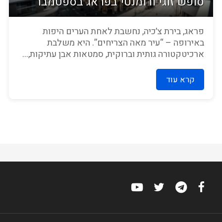
סופש זוגי ורומנטי בפראג בספטמבר
פראג, בירת צ׳כיה, נחשבת לאחת הערים היפות
באירופה – “עיר מאה הצריחים”. היא משלבת
ארכיטקטורה גותית וברוקית, סמטאות אבן עתיקות,...
קרא עוד