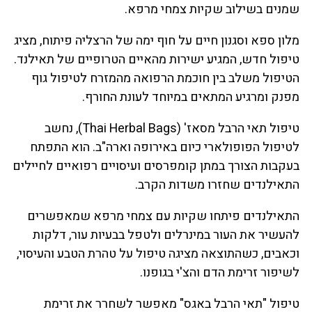
שמנים בשילוב שקיות צמחי מרפא.
מלון ספא וסגנון חיים על חוף ימה של הרצליה פיתוח, מציג
טיפול חדש, המגיע ישירות מהאיים הטרופיים של תאילנד.
הטיפול משלב בין חוכמת הרפואה מהמזרח לטיפול גוף
מפנק ומרגיע המתאים במיוחד לעונת החורף.
טיפול תאי הרבל מסאז' (Thai Herbal Bags), נחשב
לטיפול הפופולארי כיום באירופה וארה"ב. הוא התפתח
בעקבות הצורך במתן קומפרסים ועיסויים רפואיים לחיילים
התאילנדים שחזרו משדות הקרב.
התאילנדים פיתחו שקיות עם צמחי מרפא שמאפשרים
להעשיר את העור במינרלים ולטפל בבעיות עור, דלקות
וכאבים, כשהתוצאה מציגה טיפול על טהרת הטבע והעיסוי,
לשיפור זרימת הדם והצ'י בגופנו.
טיפול "תאי הרבל באגס" מאפשר לשחרר את זרימת