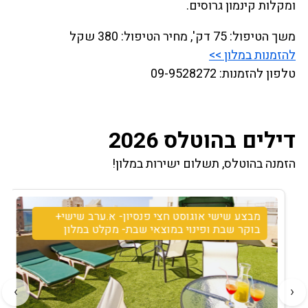
ומקלות קינמון גרוסים.
משך הטיפול: 75 דק', מחיר הטיפול: 380 שקל
להזמנות במלון >>
טלפון להזמנות: 09-9528272
דילים בהוטלס 2026
הזמנה בהוטלס, תשלום ישירות במלון!
מבצע שישי אוגוסט חצי פנסיון- א.ערב שישי+
בוקר שבת ופינוי במוצאי שבת- מקלט במלון
›
‹