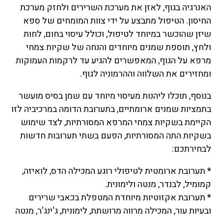
האנרגיה בגוף, לאזן את מערכת השרירים ולחזק מערכת
החיסון. הטיפול מתבצע על ידי צוות המומחים של ספא
שיזן שהוכשר במיוחד לטיפול, וכולל עיסוי בחום, לחות
ולחץ, תוספת שמנים מיוחדים והנחה של שקיות צמחי
מרפא על הגוף, המאפשרים להגיע עד לרקמות העמוקות
ומחזירים את השלווה וההרמוניה לגוף.
בנוסף, תוכלו ליהנות מעיסוי מיוחד עם שמן בסיס מועשר
בתמציות שמנים ארומתיים, בתערובת הדומה במרכיביה לזו
הקיימת בשקיות צמחי המרפא המסורתיות, לצד שימוש
בשקיות התה המסורתיות, הפעם בשתי תערובות חדשות
לבחירתכם:
* תערובת ארומטית לטיפולי רוגע המכילה הדס, לואיזה,
קמומיל, לבנדר, מנטה ולימונית.
* תערובת אקזוטיות מיוחדת המטפלת בכאבי שרירים
ובעיות עור, המכילה מרווה מרושתת, לימונית, ג'ינג'ר, מנטה