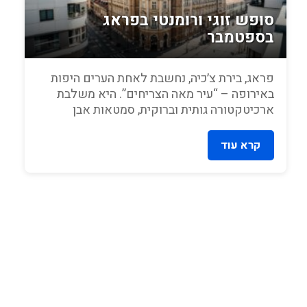
סופש זוגי ורומנטי בפראג
בספטמבר
פראג, בירת צ׳כיה, נחשבת לאחת הערים היפות
באירופה – “עיר מאה הצריחים”. היא משלבת
ארכיטקטורה גותית וברוקית, סמטאות אבן
עתיקות,...
קרא עוד