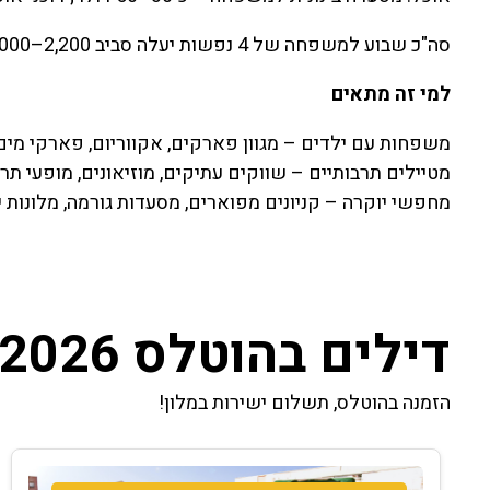
סה"כ שבוע למשפחה של 4 נפשות יעלה סביב 2,200–3,000 דולר, בהתאם לרמת הלינה והבחירות האישיות.
למי זה מתאים
משפחות עם ילדים – מגוון פארקים, אקווריום, פארקי מים
מטיילים תרבותיים – שווקים עתיקים, מוזיאונים, מופעי תר
מחפשי יוקרה – קניונים מפוארים, מסעדות גורמה, מלונות י
דילים בהוטלס 2026
הזמנה בהוטלס, תשלום ישירות במלון!