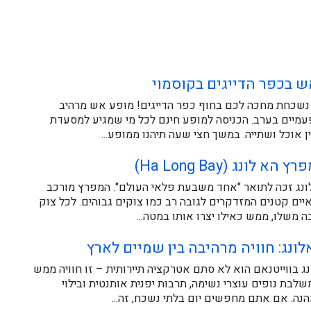
ש בכפר הדייגים בקוסמוי
 נשכחת מחכה לכם בחוף כפר הדייגים! מופע אש מרהיב
מיים בערב. הכניסה למופע חינם לכל מי שמגיע למסעדת
ן אוכל ושתייה. במשך חצי שעה תיהנו ממופע...
א לונג (Ha Long Bay)
נג זכה לתואר "אחד משבעת פלאי העולם". המפרץ מורכב
כ-3,000 איים קטנים המזדקרים לגובה רב כמו צוקים גבוהים. לכל צוק
ה משלו, ממש כאילו יצרו אותו במטה...
ונג: חוויה מרהיבה בין שמיים לארץ
ג בווייטנאם הוא לא סתם אטרקציה תיירותית – זו חוויה ממש
לבת נופים עוצרי נשימה, תרבות יפנית אותנטית ובילוי
ה. אם אתם מחפשים יום בלתי נשכח, זה...