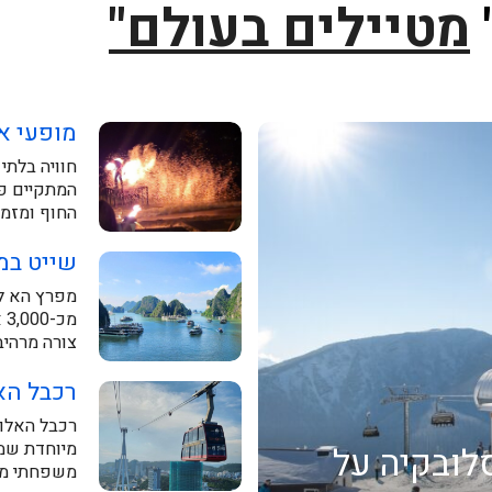
מטיילים בעולם"
מופעי א
חוויה בלתי
המתקיים פע
החוף ומזמי
שייט במפרץ ה
מפרץ הא לו
מ
צורה מרהיב
רכבל האל
רכבל האלונ
מיוחדת שמש
לובקיה על
משפחתי מהנ