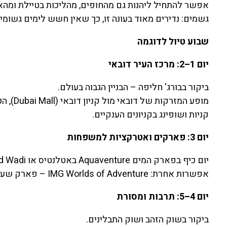
אפשר להתחיל ליהנות גם מהחופים, מהליכות בטיילת ומהאט
גשמים: נדירים מאוד בעונה זו, כך שאין חשש לימים גשומי
שבוע טיול לדוגמה
יום 1–2: מרכז העיר דובאי
ביקור בבורג' חליפה – הבניין הגבוה בעולם.
מופע המזרקות של דובאי מול קניון דובאי (Dubai Mall), הכולל גם אקווריום ענק.
קניות ושופינג בקניונים הענקיים.
יום 3: פארקים ואטרקציות למשפחות
יום כיף בפארק המים Aquaventure באטלנטיס או Wild Wadi.
אפשרות אחרת: IMG Worlds of Adventure – פארק שעשועים מקורה, מצוין לחום של ספטמבר.
יום 4–5: תרבות ומסורת
ביקור בשוק הזהב ושוק התבלינים.