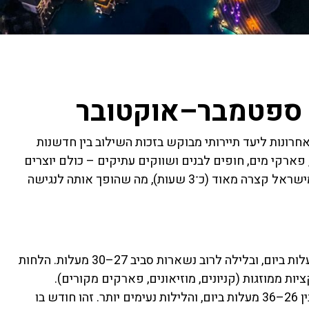
 ספטמבר–אוקטובר
חרונות ליעד תיירותי מבוקש בזכות השילוב בין חדשנות
, פארקי מים, חופים לבנים ושווקים עתיקים – כולם יוצרים
חוויה ייחודית שמתאימה גם למשפחות עם ילדים. הטיסה מישראל קצרה מאוד (כ־3 שעות), מה שהופך אותה לנגישה
ספטמבר: עדיין חם מאוד. הטמפרטורות נעות בין 30–40 מעלות ביום, ובלילה לרוב נשארות סביב 27–30 מעלות. הלחות
ת ממוזגות (קניונים, מוזיאונים, פארקים מקורים).
אוקטובר: מתחילה הקלה במזג האוויר. הטמפרטורות נעות בין 26–36 מעלות ביום, והלילות נעימים יותר. זהו חודש בו