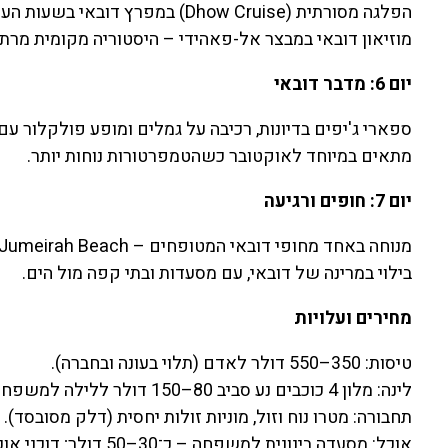
הפלגה מסורתית (Dhow Cruise) במפרץ דובאי בשעות הערב.
מוזיאון דובאי במבצר אל-פאהידי – היסטוריה מקומית מרת
יום 6: מדבר דובאי
ספארי ג'יפים בדיונות, רכיבה על גמלים ומופע פולקלור עם
מתאים במיוחד לאוקטובר כשהטמפרטורות נוחות יותר.
יום 7: חופים ורגיעה
מנוחה באחד מחופי דובאי המטופחים – Jumeirah Beach או La Mer.
בילוי במרינה של דובאי, עם מסעדות ובתי קפה מול הים.
מחירים ועלויות
טיסות: 350–550 דולר לאדם (תלוי בעונה ובחברה).
לינה: מלון 4 כוכבים נע סביב 80–150 דולר ללילה למשפחה; מלונות יוקרה יכולים להגיע למאות דולרים.
תחבורה: מטרו נוח וזול, מוניות זולות יחסית (דלק מסובסד).
אוכל: מסעדה בינונית למשפחה – כ־30–50 דולר; דוכני אוכל מהירים זולים בהרבה.