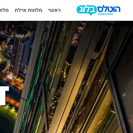
ראשי
מלונות אילת
מלונ
הוטלס
בלוג
ד