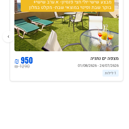
מבצע שישי יולי חצי פנסיון- א.ערב שישי+
בוקר שבת ופינוי במוצאי שבת- מקלט במלון
›
950 ₪
מצפה ים נתניה
24/07/2626 - 01/08/2626
1290 ₪
1 לילות