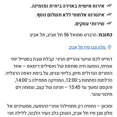
אירוח אישית באוירה ביתית ומזמינה.
אינטרנט אלחוטי ללא תשלום נוסף.
שירותי עסקים.
כתובת:
הרברט סמואל 56 תל אביב, תל אביב
מלון סבן סיז תל אביב
דמיינו לכם שישי צהריים חגיגי: קבלת שבת בסטייל יווני
אמיתי, הופעה חיה סוחפת של ואסיליס דימאס – אחד
הזמרים הגדולים מיוון, בליווי נגנים, על בימת זאפה הרצליה.
הדלתות נפתחות ב־12:00, המוזיקה מתחילה ב־14:00,
והקסם נמשך עד 15:45 – חגיגה של קצב, שמחה וים
תיכוני טהור.
ומכאן – החוויה רק מתחילה! אחרי ההופעה, ממשיכים אל
מלון סבן סיז תל אביב, השוכן בלב העיר הלבנה, ללילה זוגי