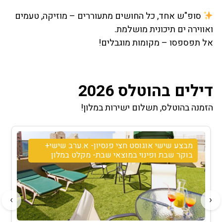
סופ"ש אחד, כל החושים מתעוררים – מוזיקה, טעמים
ואווירה ים תיכונית מושלמת.
אל תפספסו – מקומות מוגבלים!
דילים בהוטלס 2026
הזמנה בהוטלס, תשלום ישירות במלון!
מבצע שישי אוגוסט חצי פנסיון- א.ערב שישי+
בוקר שבת ופינוי במוצאי שבת- מקלט במלון
›
‹