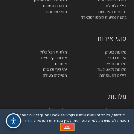
דילים לאילת
הצהרת נגישות
מדיניות הפרטיות
תנאי שימוש
ביטוח נסיעות פספורטכארד
סוגי אירוח
מלונות בוטיק
מלונות הכל כלול
אירוח כפרי
אירוח בקיבוצים
מלונות ספא
צימרים
מלונות גלאט כשר
ימי כיף וכנסים
דילים למשפחות
מטיילים בעולם
מלונות
מלונות באילת
מלונות בגליל והגולן
לידיעתך, באתר זה נעשה שימוש בקבצי Cookies המשך גלישה באתר מהווה
מלונות סובב כנרת
מלונות בטבריה
הסכמה לשימוש זה, למידע נוסף ניתן לעיין במדיניות הפרטיות
מדיניות הפרטיות
מלונות בחיפה
מלונות בנתניה
מלונות בתל אביב
מלונות בירושלים
סגור