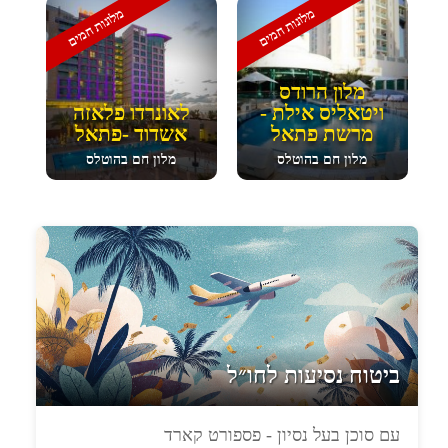
מלונות חמים
מלונות חמים
מלון הרודס
ויטאליס אילת -
לאונרדו פלאזה
מרשת פתאל
אשדוד -פתאל
מלון חם בהוטלס
מלון חם בהוטלס
ביטוח נסיעות לחו״ל
עם סוכן בעל נסיון - פספורט קארד