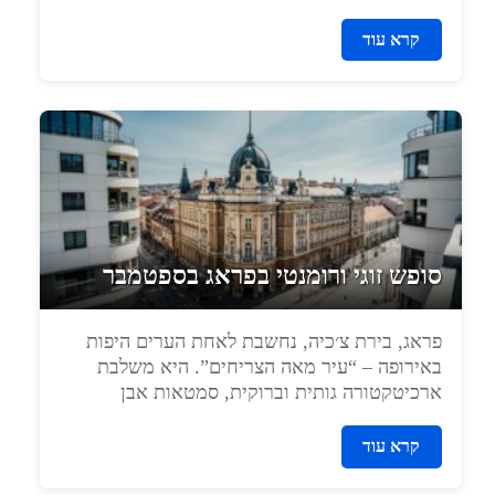
קרא עוד
סופש זוגי ורומנטי בפראג בספטמבר
פראג, בירת צ׳כיה, נחשבת לאחת הערים היפות
באירופה – “עיר מאה הצריחים”. היא משלבת
ארכיטקטורה גותית וברוקית, סמטאות אבן
עתיקות,...
קרא עוד