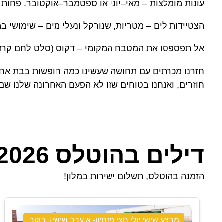
עונות מומלצות – מאי–יוני או ספטמבר–אוקטובר. פחות ע
הצטיידות לים – מטריות, שנורקל ונעלי מים – שימושי ב
אל תפספסו את המטבח המקומי – דקוס (סלט לחם קרתי)
חזרנו מכרתים עם תחושה שעשינו כמה חופשות בבת אחת 
חוזרים, ואנחנו בטוחים שזו לא הפעם האחרונה שלנו שם
דילים בהוטלס 2026
הזמנה בהוטלס, תשלום ישירות במלון!
מבצע שישי יולי חצי פנסיון- א.ערב שישי+ בוקר