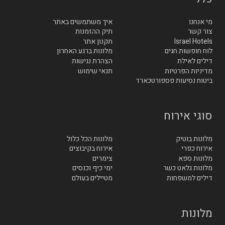
מי אנחנו
איך משתמשים באתר
צור קשר
תיק ההזמנות
Israel Hotels
תקנון אתר
לוח חופשות חגים
מלונות ברגע האחרון
דילים לאילת
הצהרת נגישות
מדיניות הפרטיות
תנאי שימוש
ביטוח נסיעות פספורטכארד
סוגי אירוח
מלונות בוטיק
מלונות הכל כלול
אירוח כפרי
אירוח בקיבוצים
מלונות ספא
צימרים
מלונות גלאט כשר
ימי כיף וכנסים
דילים למשפחות
מטיילים בעולם
מלונות