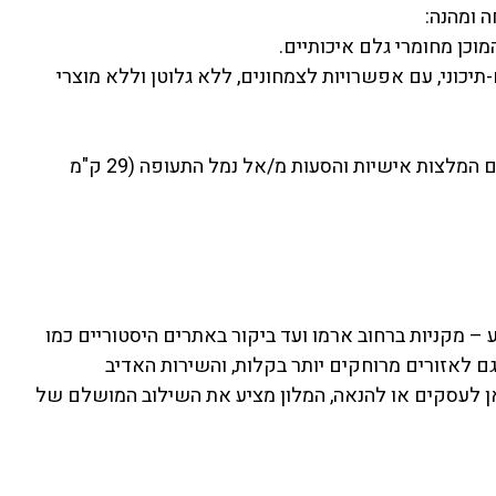
 ומהנה:
מוכן מחומרי גלם איכותיים.
-תיכוני, עם אפשרויות לצמחונים, ללא גלוטן וללא מוצרי
שירותי קונסיירז' 24/7: הצוות עומד לרשותכם בכל שעה, עם המלצות אישיות והסעות מ/אל נמל התעופה (29 ק"מ
– מקניות ברחוב ארמו ועד ביקור באתרים היסטוריים כמו
לאזורים מרוחקים יותר בקלות, והשירות האדיב
ן לעסקים או להנאה, המלון מציע את השילוב המושלם של