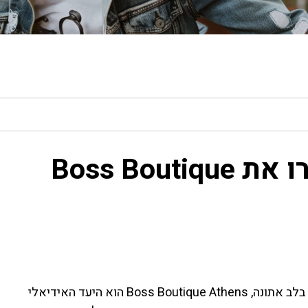
חופשה בלב אתונה: הכירו את Boss Boutique
אם אתם מחפשים שילוב של נוחות, סטייל ומיקום מושלם בלב אתונה, Boss Boutique Athens הוא היעד האידיאלי