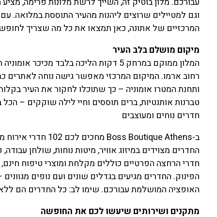
עבורכם. מלון בוטיק זה, השייך לרשת מלונות פרימה, מצי
המרכזיים של אתונה, כאן תמצאו את כל מה שצריך לחופש
מיקום מושלם בלב העיר
רחוב ארמו. המיקום המרכזי מאפשר גישה נוחה לאתרים כמו 
ותחנת המטרו אומוניה – כך שתוכלו לחקור את העיר בקלות, 
טברנות אותנטיות, ברים תוססים וחיי לילה שוקקים – הכל
חדרים נוחים ומעוצבים
ב-ss Boutique Athens
החדרים מצוידים במיזוג אוויר, מיטות נוחות, שולחן עבודה
חדרי הרחצה הפרטיים כוללים מקלחת ומוצרי טיפוח חינם, 
הפינוק. החדרים מגיעים בגדלים שונים ועם נופים מגוונים 
האופציה המושלמת עבורכם. שימו לב: כל החדרים הם ללא עי
מתקנים ושירותים שיעשו לכם את החופשה