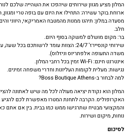
המלון מציע מגוון שירותים שיהפכו את השהייה שלכם לנוחה
ארוחת בוקר עשירה: התחילו את היום עם בופה טרי ומגוון, ה
מסעדה במלון: תיהנו ממנות מהמטבח האמריקאי, היווני והים
חלב.
בר: מקום מושלם למשקה בסוף היום.
משדה התעופה אלפתריוס וניזלוס).
אינטרנט חינם: Wi-Fi זמין בכל רחבי המלון.
נגישות: מעלית לקומות העליונות וחדרי משפחה זמינים.
למה לבחור ב-Boss Boutique Athens?
המלון הוא נקודת יציאה מעולה לכל מה שיש לאתונה להציע 
האקרופוליס. הקרבה לתחנת המטרו מאפשרת לכם להגיע גם 
והמקצועי מבטיח שתרגישו ממש כמו בבית. בין אם אתם כא
נוחות, מיקום ושירות.
לסיכום