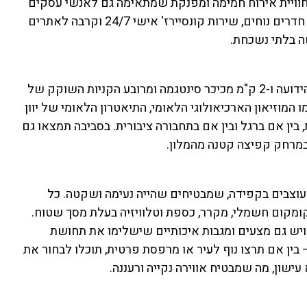
ע חוויית אירוח חמימה ומפנקת שמתאימה גם לאנשי עסקים
וגם למטיילים שרוצים ליהנות מהעיר התוססת במלואה. עם חדרים נוחים, שירות קונסיירז' אישי 24/7 וקרבה לאתרים
ה בלתי נשכחת.
המלון ממוקם במרחק 5 דקות הליכה בלבד מכיכר אומוניה הידועה ו-2 ק"מ מכיכר סינטגמה ומרובע הקניות השוקק של
המוזיאון הארכיאולוגי הלאומי, התיאטרון הלאומי של יוון
בין אם ברגל ובין אם בתחבורה ציבורית. בסביבה תמצאו גם
 במרחק קפיצה קטנה מהמלון.
Bo מחכים לכם 102 חדרי אירוח מעוצבים בקפידה, שמבטיחים שהייה נעימה ושקטה. כל
, קומקום חשמלי, מקרר, כספת וטלוויזיה בעלת מסך שטוח.
ויש גם מצעים ומגבות איכותיים שישלימו את תחושת
– בין אם תרצו נוף לעיר או מרפסת פרטית, תוכלו לבחור את
שון, מה שמבטיח אווירה נקייה ורעננה.