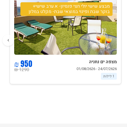
מבצע שישי יולי חצי פנסיון- א.ערב שישי+
בוקר שבת ופינוי במוצאי שבת- מקלט במלון
›
950 ₪
מצפה ים נתניה
24/07/2626 - 01/08/2626
1290 ₪
1 לילות