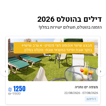
דילים בהוטלס 2026
הזמנה בהוטלס, תשלום ישירות במלון!
מבצע שישי אוגוסט חצי פנסיון- א.ערב שישי+
בוקר שבת ופינוי במוצאי שבת- מקלט במלון
›
‹
1250 ₪
מצפה ים נתניה
07/08/2626 - 22/08/2626
1500 ₪
1 לילות