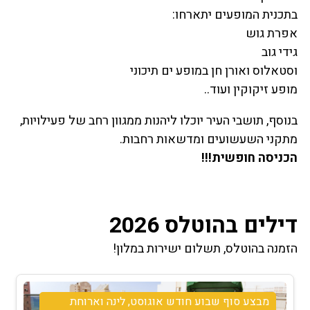
בתכנית המופעים יתארחו:
אפרת גוש
גידי גוב
וסטאלוס ואורן חן במופע ים תיכוני
מופע זיקוקין ועוד..
בנוסף, תושבי העיר יוכלו ליהנות ממגוון רחב של פעילויות,
מתקני השעשועים ומדשאות רחבות.
הכניסה חופשית!!!
דילים בהוטלס 2026
הזמנה בהוטלס, תשלום ישירות במלון!
מבצע שישי אוגוסט חצי פנסיון- א.ערב שישי+