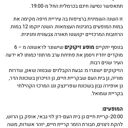
תתאפשר נסיעה חינם בכרמלית החל מ-19:00.
זו השנה השמינית ברציפות בה עיריית חיפה מקימה את
במות המופעים בחגיגות העצמאות. השנה יוקמו 12 במות.
הרחובות המרכזיים יקושטו תאורה צבעונית וחגיגית.
בנוסף יתקיים
מופע זיקוקים
שישוגר לראשונה מ – 6
מוקדים יחדיו ויסמן את פתיחת ערב מרתוני כמותו לא ידעה
העיר שנים רבות.
הזיקוקים ישוגרו מ: גבעת הקבלנים שבנווה שאנן, שדרות
מוריה, גן בית העם שבקריית חיים, גן הזיכרון בשכונת הדר,
גן אופירה נבון בשכונת שפרינצק וגג המרכז הקהילתי
בקריית שמואל.
המופעים:
20:00-קריית חיים גן בית העם-דון לוי גבאי, אופק בן הרוש,
להקת ניצנים, חבורת הזמר קריית חיים, יזהר אשדות, משה