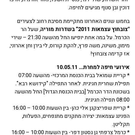
דוכין ובן סנוף מגיעים לחיפה.
בחמש שנים האחרונו מתקיימת מסיבת רחוב לצעירים
"צובחוץ עצמאות 2011” בשדרות מוריה
, שעל הר
הכרמל. על במה אחת יופיעו החל מהשעה 21:30 – שירי
מימון, משינה, משה פרץ, להקת קורוס, לי בירן וחן אהרוני,
אז קדימה צובחוץ!
אירועי חיפה למחרת…
10.05.11
* קריית שמואל בבית הכנסת המרכזי- מהשעה 07:00
תפילת שחרית חגיגית. לאחר התפילה "קידושא רבא".
בשכונת הדר הכרמל [בבית הכנסת הגדול] החל מהשעה
08:00 תפילה חגיגית.
* קריית שפריצקגן אלי כהן- בין השעות 10:00 – 16:00
הפנינג עצמאות: יצירה מתקנים מתנפחים, הפעלות,
תקליטן.
* כרמל צרפתי גן גסטון דפר- בין השעות 10:00 – 16:00