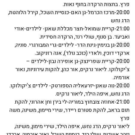
פרץ. בחצות הרקדה בחוף נאות.
20:00-מרכז הכרמל-גן האם-כנסיית השכל, קירל הלוהטת,
הדג נחש
21:00-קריית שמואל-חצר מכללת שאנן- לילדים-אודי
ואביעד. בן סנוף, שולי רנד, הרקדה חסידית.
20:00-גן בנימין-גינת הדר- לילדים-גרי המבורגרי. סוניה,
ארקדי דוכין, ולאדי (כוכב נולד), אנה רזניקוב.
20:00-קריית שפרינצק-גן אופירה נבון-לילדים –
צ'יקולוקו. ליאור נרקיס, אור כהן, להקות עירוניות, נאור
אורמיה.
20:00-נוה שאנן-יזרעאליה הספורטק- לילדים צ'יקולוקו.
הדג נחש, איפה הילד, ליאור נרקיס.
21:00-אחוזה צובחוץ במוריה-לי בירן וחן אהרוני, להקת
תום בראב, להקת סטורם ריידר, שירי מיימון, משינה, משה
פרץ
ליאור נרקיס, הדג נחש, איפה הילד, שירי מימון, משינה,
יזהר אשדות, שולי רנד, כנסיית השכל, נאור אורמיה, ארכדי