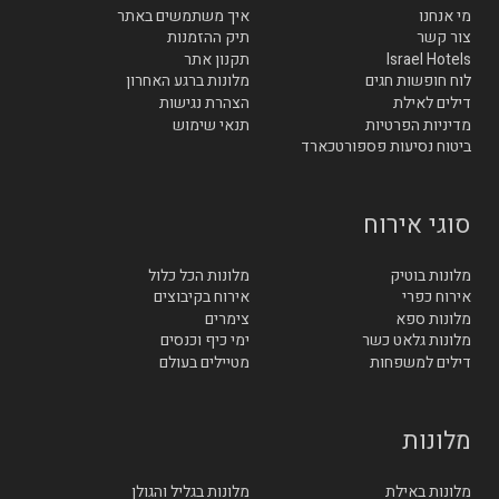
מי אנחנו
איך משתמשים באתר
צור קשר
תיק ההזמנות
Israel Hotels
תקנון אתר
לוח חופשות חגים
מלונות ברגע האחרון
דילים לאילת
הצהרת נגישות
מדיניות הפרטיות
תנאי שימוש
ביטוח נסיעות פספורטכארד
סוגי אירוח
מלונות בוטיק
מלונות הכל כלול
אירוח כפרי
אירוח בקיבוצים
מלונות ספא
צימרים
מלונות גלאט כשר
ימי כיף וכנסים
דילים למשפחות
מטיילים בעולם
מלונות
מלונות באילת
מלונות בגליל והגולן