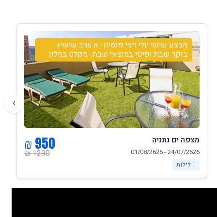
מבצע שישי יולי חצי פנסיון- א.ערב שישי+
בוקר שבת ופינוי במוצאי שבת- מקלט במלון
›
950 ₪
מצפה ים נתניה
24/07/2626 - 01/08/2626
1290 ₪
1 לילות