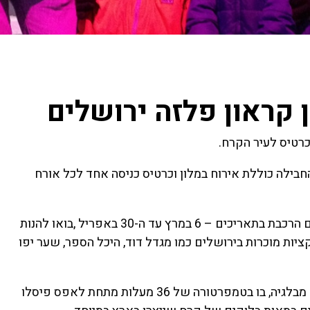
 קראון פלזה ירושלים
כרטיס לעיר הקרח.
חבילה כוללת אירוח במלון וכרטיס כניסה אחד לכל אורח
פסטיבל עיר הקרח של ירושלים מתקיים בירושלים, במתחם הרכבת בתאריכים – 6 במרץ עד ה-30 באפריל ,בואו להנות
יות מוכרות בירושלים כמו מגדל דוד, היכל הספר, שער יפו
במתחם הרכבת הוקם קומפלקס ענק וקפוא שיובא במיוחד מבלגיה, בו בטמפרטורה של 36 מעלות מתחת לאפס פיסלו