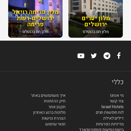
מלון פרימה רויאל
מלון יערים
ירושלים-רשת
ירושלים
פרימה
מלון חם בהוטלס
מלון חם בהוטלס
כללי
מי אנחנו
איך משתמשים באתר
צור קשר
תיק ההזמנות
Israel Hotels
תקנון אתר
לוח חופשות חגים
מלונות ברגע האחרון
דילים לאילת
הצהרת נגישות
מדיניות הפרטיות
תנאי שימוש
ביטוח נסיעות פספורטכארד