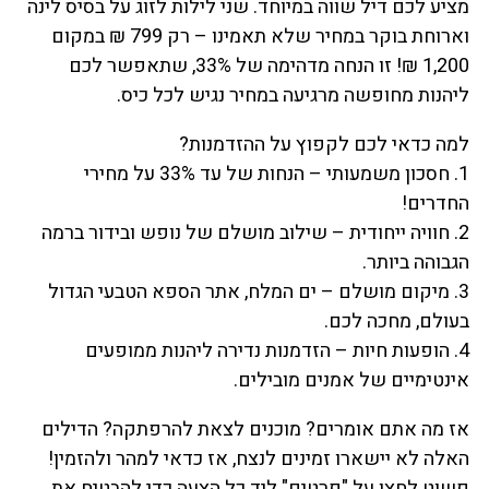
מציע לכם דיל שווה במיוחד. שני לילות לזוג על בסיס לינה
וארוחת בוקר במחיר שלא תאמינו – רק 799 ₪ במקום
1,200 ₪! זו הנחה מדהימה של 33%, שתאפשר לכם
ליהנות מחופשה מרגיעה במחיר נגיש לכל כיס.
למה כדאי לכם לקפוץ על ההזדמנות?
1. חסכון משמעותי – הנחות של עד 33% על מחירי
החדרים!
2. חוויה ייחודית – שילוב מושלם של נופש ובידור ברמה
הגבוהה ביותר.
3. מיקום מושלם – ים המלח, אתר הספא הטבעי הגדול
בעולם, מחכה לכם.
4. הופעות חיות – הזדמנות נדירה ליהנות ממופעים
אינטימיים של אמנים מובילים.
אז מה אתם אומרים? מוכנים לצאת להרפתקה? הדילים
האלה לא יישארו זמינים לנצח, אז כדאי למהר ולהזמין!
פשוט לחצו על "פרטים" ליד כל הצעה כדי להבטיח את