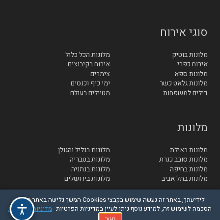
סוגי אירוח
מלונות בוטיק
מלונות הכל כלול
אירוח כפרי
אירוח בקיבוצים
מלונות ספא
צימרים
מלונות גלאט כשר
ימי כיף וכנסים
דילים למשפחות
מטיילים בעולם
מלונות
מלונות באילת
מלונות בגליל והגולן
מלונות סובב כנרת
מלונות בטבריה
מלונות בחיפה
מלונות בנתניה
מלונות בתל אביב
מלונות בירושלים
לידיעתך, באתר זה נעשה שימוש בקבצי Cookies המשך גלישה באתר מהווה
הסכמה לשימוש זה, למידע נוסף ניתן לעיין במדיניות הפרטיות
מדיניות הפרטיות
© בייטק תקשורת בע"מ - כל הזכויות שמורות
סגור