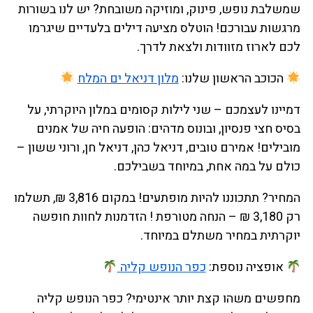
שמשלבת נופש, פינוק, ומוזיקה משובחת? יש לנו בשורות
מרגשות עבורכם! הוטלס מציעה דילים בלעדיים שיגרמו
לכם לארוז מזוודות ולצאת לדרך.
הכוכב הראשון שלנו:
מלון דניאל ים המלח
דמיינו לעצמכם – שני לילות קסומים במלון היוקרתי, על
בסיס חצי פנסיון, ובונוס מדהים: הופעה חיה של אמנים
מובילים! אמירם טובים, דניאל כהן, דניאל חן, ורוני ששון –
כולם על במה אחת, במיוחד בשבילכם.
המחיר? תתכוננו להיות מופתעים! במקום 3,816 ₪, תשלמו
רק 3,180 ₪ – הנחה מטורפת ! הזדמנות לחוות חופשה
יוקרתית במחיר משתלם במיוחד.
אופציה נוספת:
כפר הנופש קליה
מחפשים משהו קצת יותר אינטימי? כפר הנופש קליה