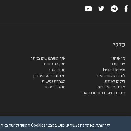
כללי
מי אנחנו
איך משתמשים באתר
צור קשר
תיק ההזמנות
Israel Hotels
תקנון אתר
לוח חופשות חגים
מלונות ברגע האחרון
דילים לאילת
הצהרת נגישות
מדיניות הפרטיות
תנאי שימוש
ביטוח נסיעות פספורטכארד
© בייטק תקשורת בע"מ - כל הזכויות שמורות
לידיעתך, באתר זה נעשה שימוש בקבצי Cookies המשך גלישה באתר מהווה הסכמה לשימוש זה, למידע נוסף ניתן לעיין במדיניות הפרטיות