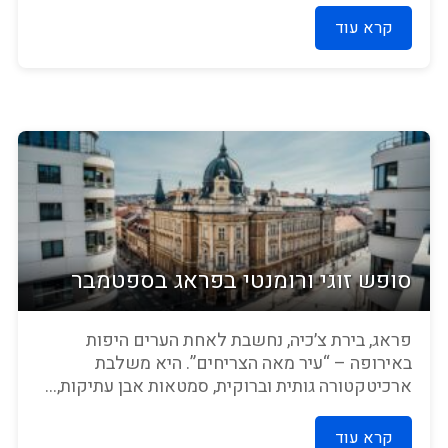
קרא עוד
סופש זוגי ורומנטי בפראג בספטמבר
פראג, בירת צ׳כיה, נחשבת לאחת הערים היפות
באירופה – “עיר מאה הצריחים”. היא משלבת
ארכיטקטורה גותית וברוקית, סמטאות אבן עתיקות,...
קרא עוד