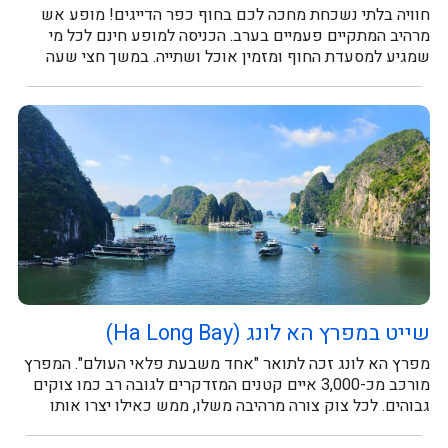
חוויה בלתי נשכחת מחכה לכם בחוף כפר הדייגים! מופע אש
מרהיב המתקיים פעמיים בערב. הכניסה למופע חינם לכל מי
שמגיע למסעדת החוף ומזמין אוכל ושתייה. במשך חצי שעה
תיהנו ממופע...
שייט במפרץ הא לונג (Ha Long Bay)
מפרץ הא לונג זכה לתואר "אחד משבעת פלאי העולם". המפרץ
מורכב מכ-3,000 איים קטנים המזדקרים לגובה רב כמו צוקים
גבוהים. לכל צוק צורה מרהיבה משלו, ממש כאילו יצרו אותו
במטה...