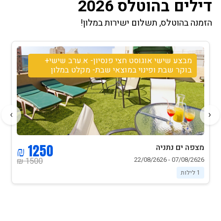
דילים בהוטלס 2026
הזמנה בהוטלס, תשלום ישירות במלון!
מבצע שישי אוגוסט חצי פנסיון- א.ערב שישי+
בוקר שבת ופינוי במוצאי שבת- מקלט במלון
›
‹
1250 ₪
מצפה ים נתניה
07/08/2626 - 22/08/2626
1500 ₪
1 לילות