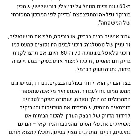
מ-60 שנה וכיום מנוהל על ידי אלי, דור שלישי, שמכין
בוריקה נפלאה ומתפצפצת "בדיוק לפי המתכון המסורתי
של המשפחה".
עבור אנשים רבים בבריק, או בוריקה, תלוי את מי שואלים,
זה עניין של נוסטלגיה: דוכני לבנים היו נפוצים כמעט כמו
דוכני פלאפל בשנות ה-70 וה-80. היום, אם תרצו לקנות
בריק חם מהטיגון, תוכלו למצוא אותו בעיקר במעוזי עדה
ביהוד, נתניה ושוק הכרמל.
בצק הבריק הוא ייחודי בעולם הבצקים: גם דק, גמיש וגם
ממש ממש נוח לעבודה. הכנתו היא מלאכה שמספר
המתרגלים בה הולך ופוחת, ושמורה בעיקר לטבחים
תוניסאים מנוסים, שמכירים את הטכניקות והטריקים
לרידוד מדויק של הבצק העדין. להכנה הביתית אנו
משאילים את עלי הסיגר מהמטבח המרוקאי – הם גם
גמישים, דקים ומתנהגים מצוין בטיגון. תוכלו למצוא אותם