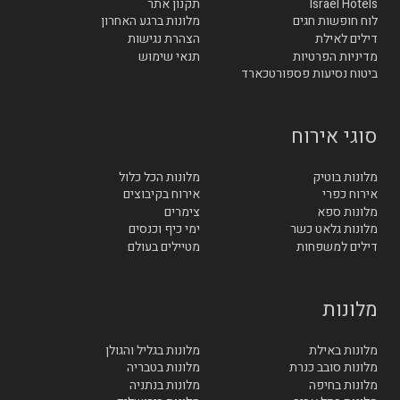
Israel Hotels
תקנון אתר
לוח חופשות חגים
מלונות ברגע האחרון
דילים לאילת
הצהרת נגישות
מדיניות הפרטיות
תנאי שימוש
ביטוח נסיעות פספורטכארד
סוגי אירוח
מלונות בוטיק
מלונות הכל כלול
אירוח כפרי
אירוח בקיבוצים
מלונות ספא
צימרים
מלונות גלאט כשר
ימי כיף וכנסים
דילים למשפחות
מטיילים בעולם
מלונות
מלונות באילת
מלונות בגליל והגולן
מלונות סובב כנרת
מלונות בטבריה
מלונות בחיפה
מלונות בנתניה