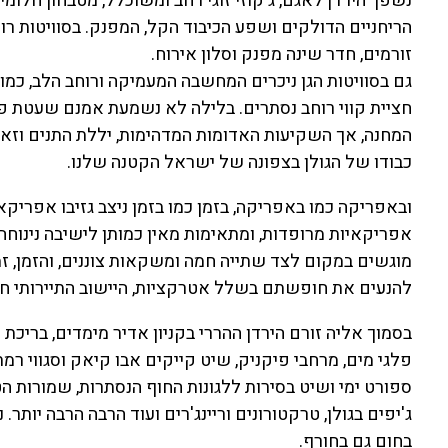
נשפך הירדן לאגם, ג'קוזי זוגי רחב ומשוכלל, מטבחון חלומ
הריחניים הדולקים ושפע הכיבוד הקל, המפנק. בסוויטות רויא
זורמים, חדר שינה מפנק וסלון אירוח.
גם בסוויטות הגן ניכרים המחשבה המעמיקה ורוחב הלב, כמו 
חציית קווי רוחב נסתרים. בלילה לא נשמעת אמנם שעטת פי
המחנה, אך השקיעות האדומות המדהימות, יללת התנים וזאב
כבודו של הגולן בצפונה של ישראל הקטנה שלנו.
ובאפריקה כמו באפריקה, בזמן כמו בזמן ניצב גזיבו אפריק
אפריקאיות מרופדות, ומתאימות מאין כמותן לישיבה נינוח
מוגשים במקום לצד שתייה חמה ומשקאות צוננים, והזמן, ז
להנעים את חופשתם בשלל אטרקציות, היישוב התיירותי חד 
בסמוך אליה זורם הירדן ההררי בקניון אדיר מימדים, ברי
פלגי מים, מרחבי פיקניק, שיט קייקים אבו קיאק וסגווי רמ
ספורט ימי ושיט בסירות ללגונות החוף הנסתרות, שמורות הטבע
ג'יפים בגולן, טרקטורונים וריינג'רים ועוד הרבה הרבה יותר
בחום גם בחורף.