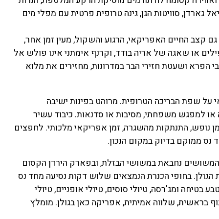
י ואווירה קסומה לה תורמים מוסיקת הרקע המלטפת, הנרות
ל גארדן, סוויטות הגן, גינה טרופית פרטית עם מפלי מים
גם קצב החיים האפריקאי, הרגוע והשקול, מעין זמן אחר,
לים או שאגה של אריה בודד, וקרנף אימתני אינו פולש אל
י הפרא ושעטת חזירי הבר במדרונות, מחזירים את מלוא
אי על שפת הבריכה הטרופית. מרוהט בפינות ישיבה
ה או למפגש משפחתי, מסיבות או סדנאות. כיבוד עשיר
מן נופש, התנתקות מהשגרה, זמן אפריקאי מלכותי. לחפצים
נס ממוקם בדיוק במקום הנכון.
כת המשושים נחבאת במשושי הבזלת, ובפארק הירדן הקסום
ת הגולן. בחופי הכנרת הנמצאים שלוש דקות נסיעה מחד נס
 בטיחה ומג'רסה, טיולי סוסים, טיולי אופניים, טיולי
. נוף בראשית, שלווה אמיתית, אפריקה כאן בגולן. מומלץ