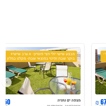
מבצע שישי יולי חצי פנסיון- א.ערב שישי+
בוקר שבת ופינוי במוצאי שבת- מקלט במלון
›
950 ₪
מצפה ים נתניה