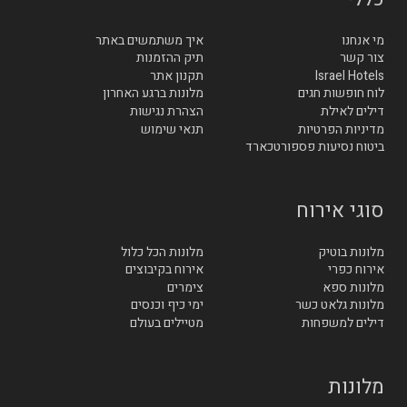
מי אנחנו
איך משתמשים באתר
צור קשר
תיק ההזמנות
Israel Hotels
תקנון אתר
לוח חופשות חגים
מלונות ברגע האחרון
דילים לאילת
הצהרת נגישות
מדיניות הפרטיות
תנאי שימוש
ביטוח נסיעות פספורטכארד
סוגי אירוח
מלונות בוטיק
מלונות הכל כלול
אירוח כפרי
אירוח בקיבוצים
מלונות ספא
צימרים
מלונות גלאט כשר
ימי כיף וכנסים
דילים למשפחות
מטיילים בעולם
מלונות