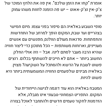
אומרת "קחו את הזמן שלכם". אין פה את הלחץ המוכר של
צ'ק-אין וצ'ק-אאוט – יש פה הזמנה לחוות משהו עמוק
יותר.
סופי השבוע באלאיה הם סיפור בפני עצמו. מיום חמישי
בצהריים ועד שבת, המקום הופך למרחב של התחדשות
והתפתחות. סדנאות מעולם הוולנס, מפגשים עם אנשים
מעניינים, וארוחות משותפות – הכל מתוכנן כדי ליצור חוויה
שהיא הרבה מעבר לסתם לינה. אבל – וזה אולי החלק
החשוב ביותר – אתם לא חייבים להשתתף בכלום. רוצים
פשוט לשבת על הדשא ולהסתכל על השקיעה? מצוין.
באלאיה מבינים שלפעמים החוויה המשמעותית ביותר היא
פשוט להיות.
המטבח באלאיה הוא עוד דוגמה לגישה הייחודית של
המקום. התפריט הצמחוני-טבעוני אינו מגבלה, אלא
הזדמנות לחקור טעמים חדשים ולהתחבר לאוכל בצורה