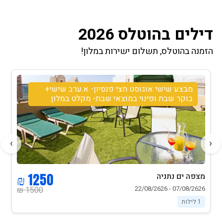
דילים בהוטלס 2026
הזמנה בהוטלס, תשלום ישירות במלון!
מבצע שישי אוגוסט חצי פנסיון- א.ערב שישי+
בוקר שבת ופינוי במוצאי שבת- מקלט במלון
›
‹
1250 ₪
מצפה ים נתניה
07/08/2626 - 22/08/2626
1500 ₪
1 לילות