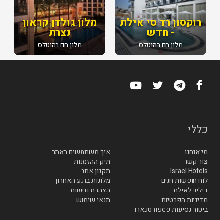
רוקסון רד סי אילת
מלון גולדן קראון
- חדש
נצרת
מלון חם בהוטלס
מלון חם בהוטלס
כללי
מי אנחנו
איך משתמשים באתר
צור קשר
תיק ההזמנות
Israel Hotels
תקנון אתר
לוח חופשות חגים
מלונות ברגע האחרון
דילים לאילת
הצהרת נגישות
מדיניות הפרטיות
תנאי שימוש
ביטוח נסיעות פספורטכארד