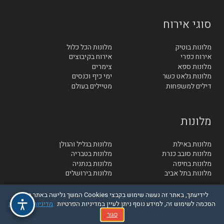
סוגי אירוח
מלונות בוטיק
מלונות הכל כלול
אירוח כפרי
אירוח בקיבוצים
מלונות ספא
צימרים
מלונות גלאט כשר
ימי כיף וכנסים
דילים למשפחות
מטיילים בעולם
מלונות
מלונות באילת
מלונות בגליל והגולן
מלונות סובב כנרת
מלונות בטבריה
מלונות בחיפה
מלונות בנתניה
מלונות בתל אביב
מלונות בירושלים
לידיעתך, באתר זה נעשה שימוש בקבצי Cookies המשך גלישה באתר מהווה
הסכמה לשימוש זה, למידע נוסף ניתן לעיין במדיניות הפרטיות
מדיניות הפרטיות
© בייטק תקשורת בע"מ - כל הזכויות שמורות
סגור