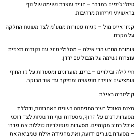
טיולי ג’יפים במדבר – חוויה עוצרת נשימה של נוף
בראשיתי וזריחות מרהיבות.
קניון אייס מול – קניות פטורות ממע"מ לצד משטח החלקה
על הקרח.
שמורת הטבע הרי אילת – מסלולי טיול עם נקודות תצפית
עוצרות נשימה על הגבול עם ירדן.
חיי לילה ובילויים – ברים, מועדונים ומסעדות על קו החוף
שמציעים אווירה חופשית ומוזיקה עד אור הבוקר.
קולינריה באילת
סצנת האוכל בעיר התפתחה בשנים האחרונות, וכוללת
מסעדות דגים על החוף, מסעדות שף חדשניות לצד דוכני
אוכל רחוב מקומיים. מסעדות פופולריות כוללות את פדרו
– מסעדת בשרים ידועה, ואת מחניודה אילת שמביאה את