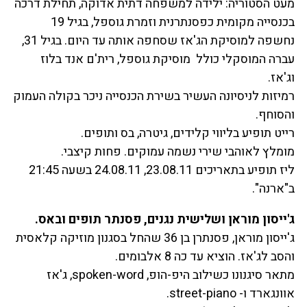
מעט הסטוריה: ילידה למשפחה דתית אדוקה, תחילת דרכה
בכנסייה מקומית כפסנתרנית וזמרת גוספל, בגיל 19
נחשפה למוסיקת הג'אז שסחפה אותה עד היום. בגיל 31,
עברה המוסקלי כולל מוסיקת גוספל, רית'ם אנד בלוז
וג'אז.
רמיזות לניסיונה העשיר בשירת הכנסייה ניכר בקולה העמוק
והסוחף.
רייט תופיע בליווי קלידים, גיטרה, בס ותופים.
מומלץ לאוהבי שירי נשמה עמוקים. פחות קיצבי.
ליז תופיע בתאריכים 23.08.11, 24.08.11 בשעה 21:45
ב"ארנה".
ג'ייסון מוראן ושלישית נגנים, פסנתר תופים ובאס.
ג'ייסון מוראן, פסנתרן בן 36 שהחל בסגנון מוזיקה קלאסית
והסב לג'אז. הוציא עד כה 8 אלבומים.
מתאר סיגנונו כשילוב היפ-הופ, spoken-word, ג'אז
אוונגארד ו- street-piano.