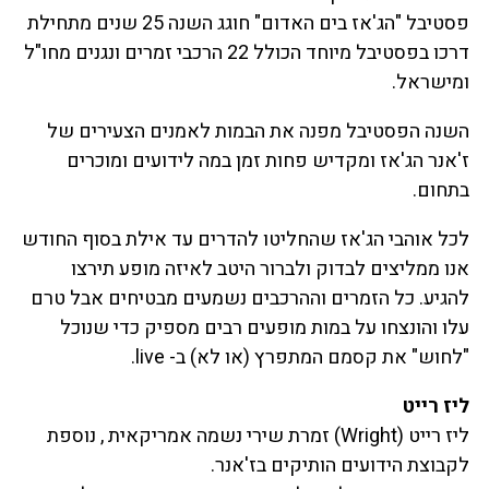
פסטיבל "הג'אז בים האדום" חוגג השנה 25 שנים מתחילת
דרכו בפסטיבל מיוחד הכולל 22 הרכבי זמרים ונגנים מחו"ל
ומישראל.
השנה הפסטיבל מפנה את הבמות לאמנים הצעירים של
ז'אנר הג'אז ומקדיש פחות זמן במה לידועים ומוכרים
בתחום.
לכל אוהבי הג'אז שהחליטו להדרים עד אילת בסוף החודש
אנו ממליצים לבדוק ולברור היטב לאיזה מופע תירצו
להגיע. כל הזמרים וההרכבים נשמעים מבטיחים אבל טרם
עלו והונצחו על במות מופעים רבים מספיק כדי שנוכל
"לחוש" את קסמם המתפרץ (או לא) ב- live.
ליז רייט
ליז רייט (Wright) זמרת שירי נשמה אמריקאית , נוספת
לקבוצת הידועים הותיקים בז'אנר.