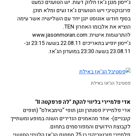
ג'ייסון מנגן ג'אז חלוק דעות. יש הטוענים כמעט
פרובוקטיבי ויש הטוענים ג'אז נעים ומלא תוכן.
בסוף חודש אוגוסט ינגן יחד עם השלישיה אשר עימה
הוציא את אלבומו האחרון TEN.
להתרשמות אישית: www.jasonmoran.com
ג'ייסון יופיע בתאריכים 22.08.11 בשעה 23:15 וב-
23.08.11 בשעה 23:30 במועדון הג'אז.
פסטיבל הג'אז באילת
אדי פלמיירי בליווי להקת "לה פרפקטה II"
אדי פלמייריi פסנתרן ונגן תופי “טימבאלס” (תופים
קובניים)- אחד מהאמנים הנדירים השנה במופע ומשתייך
לקבוצת הידועים והמפורסמים בתחום.
פלמיירי פורטוריקני בן 75 מתחום הג'אז הלטיני החושני.