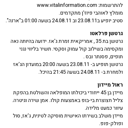
להתרשמות: www.vitalinformation.com
מומלץ לאוהבי פיוז'ן מתקדמים.
סטיב יופיע ב23.08.11 וב 24.08.11 בשעה 01:00 ב"ארנה".
גרטשן פרלאטו
גרטשן בת 35 , אמריקאית זמרת ג'אז. ידועה בהיותה נאה
ומקסימה בשילוב קול עמוק וסקסי. תשיר בליווי נגני
תופים, פסנתר ובס .
גרטשן תופיע ב- 23.08.11 בשעה 20:00 במועדון הג'אז
ולמחרת ב- 24.08.11 בשעה 21:45 בהיכל.
ראול מיידון
מיידן בן 45 ייחודי ביכולתו המופלאה והשולטת בהפקת
צליל חצוצרת בי-בופ באמצעות קולו. אמן שירה וגיטרה.
עיוור כמעט מלידה.
מיידן משלב בשירתו האישית מוסיקה לטינית, ג'אז, סול
ופולק-פופ.