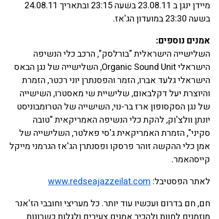
מיידן ינגן ב 23.08.11 בשעה 23:15 ובתאריך 24.08.11
בשעה 23:30 במועדון הג'אז.
אמנים נוספים:
השלישייה הישראלית "בורלסק", הרכב כלי הנשיפה
הישראלי Organic Sound Unit, השלישייה של נגן הבאס
הישראלי גלעד אברו, הזמר והפסנתרן יוני רכטר, הזמרת
והיוצרת יעל דקלבאום, שלישיית שי מאסטרו, השישייה
של נגן הסקסופון ארז בר-נוי, השישייה של הטרומבוניסט
יונתן וולצ'וק, להקת כלי הנשיפה האמריקאית "טובה
סקיני", הזמרת האמריקאית ג'סי פאלטר, השלישייה של
אמן כלי ההקשה זוהר פרסקו ופסנתרן הג'אז הגרמני מייקל
קייסהאמר.
לאתר הפסטיבל:
www.redseajazzeilat.com
חם, חם בדרום ועכשיו עוד יותר. כל מעריצי וחובבי הז'אנר
מוזמנים לחוות ולהכיר אמנים צעירים ולגלות כשרונות