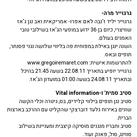
גרגוייר מרה-
גרגוייר יליד ז'נבה לאם אפרו- אמריקאית ואב נגן ג'אז
שוויצרי, כיום בן 36 ידוע במופעי הג'אז בשילובי טובי
האמנים בעולם.
השנה ינגן באילת במפוחית פה בליווי שלושה נגני פסנתר,
תופים ובאס.
להתרשמות אישית: www.gregoiremaret.com
גרגוייר יופיע בתאריך 22.08.11 בשעה 21:45 בהיכל
ובתאריך 24.08.11 בשעה 01:00 במועדון הג'אז.
סטיב סמית' ו-Vital information
סטיב נגן תופים בילווי קלידים, בס, גיטרה וכלי הקשה
שונים באירוח גלעד דוברצקי שהקליט עם ההרכב בארצות
הברית.
סטיב וחבריו מנגנים מוסיקה קיצבית ומעניינת בשילוב
סווינג, סול, פאנק ועוד.