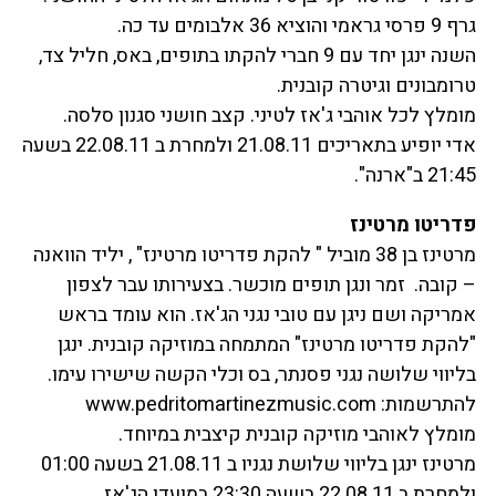
גרף 9 פרסי גראמי והוציא 36 אלבומים עד כה.
השנה ינגן יחד עם 9 חברי להקתו בתופים, באס, חליל צד,
טרומבונים וגיטרה קובנית.
מומלץ לכל אוהבי ג'אז לטיני. קצב חושני סגנון סלסה.
אדי יופיע בתאריכים 21.08.11 ולמחרת ב 22.08.11 בשעה
21:45 ב"ארנה".
פדריטו מרטינז
מרטינז בן 38 מוביל " להקת פדריטו מרטינז" , יליד הוואנה
– קובה. זמר ונגן תופים מוכשר. בצעירותו עבר לצפון
אמריקה ושם ניגן עם טובי נגני הג'אז. הוא עומד בראש
"להקת פדריטו מרטינז" המתמחה במוזיקה קובנית. ינגן
בליווי שלושה נגני פסנתר, בס וכלי הקשה שישירו עימו.
להתרשמות: www.pedritomartinezmusic.com
מומלץ לאוהבי מוזיקה קובנית קיצבית במיוחד.
מרטינז ינגן בליווי שלושת נגניו ב 21.08.11 בשעה 01:00
ולמחרת ב 22.08.11 בשעה 23:30 במועדו הג'אז.