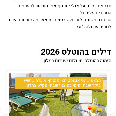
חדשים. מי יודע? אולי יתווסף אמן מוכשר לרשימת
החביבים עליכם?
הבחירה מגוונת ולא כולה צפוייה מראש. מה שבטוח היכונו
לחוויה שכולה ג'אז.
דילים בהוטלס 2026
הזמנה בהוטלס, תשלום ישירות במלון!
מבצע שישי אוגוסט חצי פנסיון- א.ערב שישי+
בוקר שבת ופינוי במוצאי שבת- מקלט במלון
›
‹