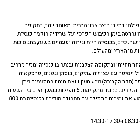
חן דתי בו הוצב ארון הברית. מאוחר יותר, בתקופה
זו נהרסה בזמן הכיבוש הפרסי ועל שרידיה הוקמה כנסיית
. כיום, בכנסייה חיות נזירות ופעמיים בשנה, בחג סוכות
ת מן הארץ ומהעולם.
ר תחייתו ובתקופה הצלבנית נבנתה בו כנסייה ומנזר מרהיב
 ויפיפה עם עצי זית עתיקים, בוסתן וגפנים, פרסקאות
ה המנזר (חדר הקבורה) נובע מעין שאת מימיו המפעמים ניתן
לשמוע. במקום אף פועל מפעל קרמיקה ונרות שמופעל ע"י הנזירים. במנזר מתקיימות 6 תפילות במשך היום בין השעות
05:30 ועד 20:30 כדאי בהחלט להגיע בשעת התפילה ולשמוע את זמירות התפילה עם התהודה הנדירה בכנסייה בת 800