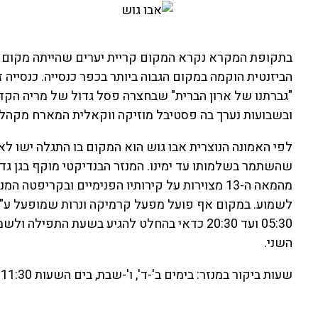
בתקופת המקרא נקרא המקום קריית יערים שהייתה מקום פול
הביזנטית הוקמה במקום הגבוה ביותר בכפר כנסייה. כנסייה 
"גברתנו של ארון הברית" שבחצרה פסל גדול של מריה הקדושה
ובשבועות נערך בה פסטיבל מוזיקה ווקאלית המארח מקהלו
לפי האמונה הנוצרית אבו גוש הוא המקום בו התגלה ישו לאח
שהשתמר בשלמותו עד ימינו. המנזר הבנדיקטי מוקף בגן גדול
מהמאה ה-13 מצוירות על קירותיו הפנימיים ובקריפט
השני.
שעות ביקור במנזר: בימים ב'-ד', ו'-שבת, בים השעות 08:30-11:30 ו-14:30-17:30